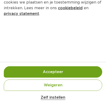
cookies we plaatsen en je toestemming wijzigen of
intrekken. Lees meer in ons
cookiebeleid
en
privacy statement
.
Grapefruit dream mocktail
Drankje
2 Pers.
Ca. 20 Min
Ingrediënten
Bereiding
Accepteer
Weigeren
Zelf instellen