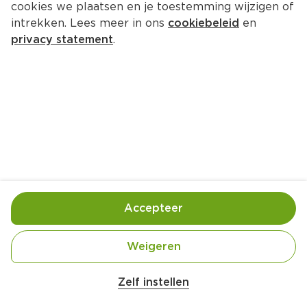
cookies we plaatsen en je toestemming wijzigen of
intrekken. Lees meer in ons
cookiebeleid
en
privacy statement
.
Grapefruit-meringue pie
Nagerecht
8 Pers.
Ca. 30 Min
Ingrediënten
Bereiding
Accepteer
Weigeren
Zelf instellen