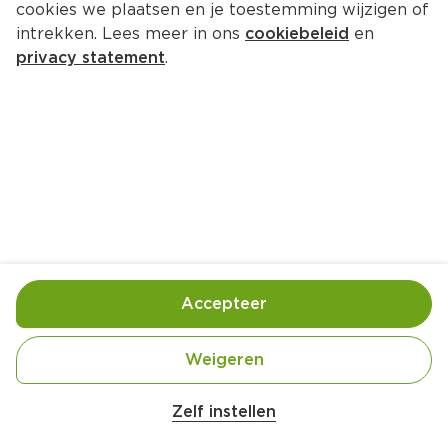
cookies we plaatsen en je toestemming wijzigen of
intrekken. Lees meer in ons
cookiebeleid
en
privacy statement
.
Green goddess sandwich
Lunch
4 Pers.
Ca. 10 Min
Ingrediënten
Bereiding
Accepteer
Weigeren
Zelf instellen