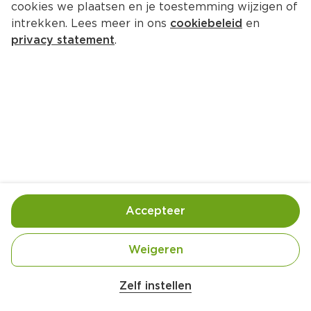
cookies we plaatsen en je toestemming wijzigen of
intrekken. Lees meer in ons
cookiebeleid
en
privacy statement
.
Groene salade met peultjes en 
gerookte kip
Lunch
6 Pers.
Ca. 25 Min
Ingrediënten
Bereiding
Accepteer
Weigeren
Zelf instellen