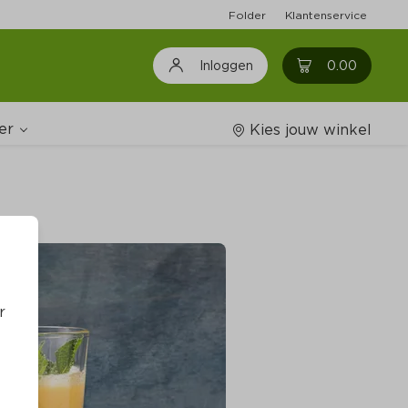
Folder
Klantenservice
0
0.00
Inloggen
er
Kies jouw winkel
Wijnshop
oodschappenlijstjes
r