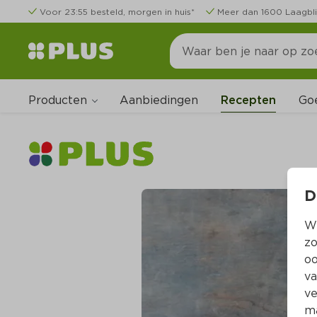
Voor 23:55 besteld, morgen in huis*
Meer dan 1600 Laagbli
Producten
Go
Aanbiedingen
Recepten
D
Wi
zo
oo
va
ve
ma