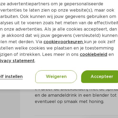
ze advertentiepartners om je gepersonaliseerde
vertenties te laten zien op onze website(s), maar ook
arbuiten. Ook kunnen wij jouw gegevens gebruiken om
alyses uit te voeren zoals het meten van de effectivitei
n onze advertenties. Als je alle cookies accepteert, dan
e met bleekselderij
 je akkoord dat wij jouw gegevens (versleuteld) kunnen
len met derden. Via
cookievoorkeuren
kun je ook zelf
stellen welke cookies we plaatsen en je toestemming
in
Nederlands
jzigen of intrekken. Lees meer in ons
cookiebeleid
en
ivacy statement
.
Bereidingswijze
lf instellen
Weigeren
Accepteer
1. Pureer de bleekselderij met de spinaz
en de amandeldrink in een blender tot
eventueel op smaak met honing.