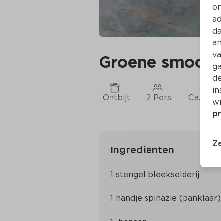
on
ad
da
an
va
Groene smoothi
ga
de
in
Ontbijt
2 Pers.
Ca. 10 M
wi
pr
Ze
Ingrediënten