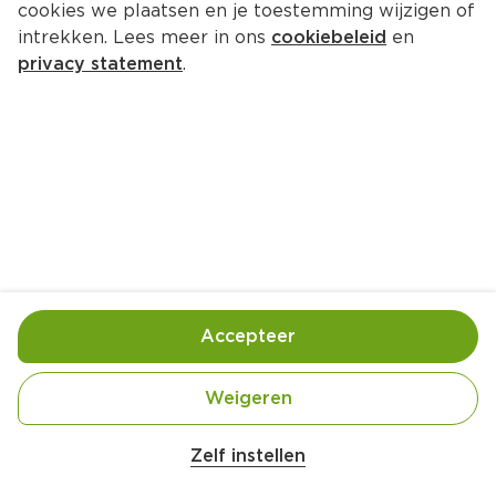
cookies we plaatsen en je toestemming wijzigen of
intrekken. Lees meer in ons
cookiebeleid
en
privacy statement
.
Groentegratin met worstjes
Hoofdgerecht
4 Pers.
Ca. 20 Min
Ingrediënten
Bereiding
Accepteer
Weigeren
Zelf instellen