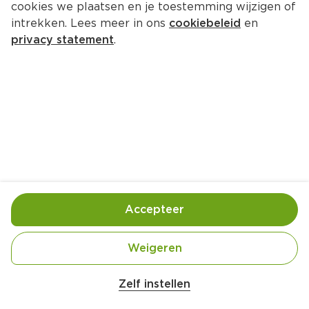
cookies we plaatsen en je toestemming wijzigen of
intrekken. Lees meer in ons
cookiebeleid
en
privacy statement
.
Groentenovenschotel van de bbq
Hoofdgerecht
4 Pers.
Ca. 50 Min
Ingrediënten
Bereiding
Accepteer
3 eetlepel Olijfolie mild
Weigeren
1 stuk Uien
2 tenen Knoflook
Zelf instellen