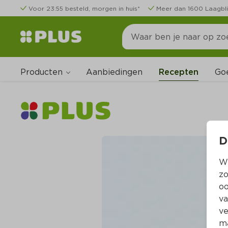
Voor 23:55 besteld, morgen in huis*
Meer dan 1600 Laagbli
Producten
Go
Aanbiedingen
Recepten
D
Wi
zo
oo
va
ve
ma