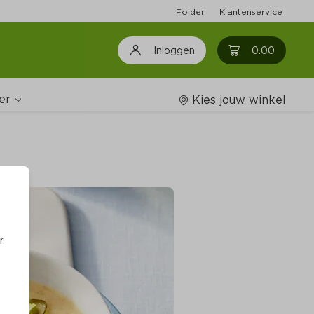
Folder
Klantenservice
0
0.00
Inloggen
er
Kies jouw winkel
Wijnshop
oodschappenlijstjes
r