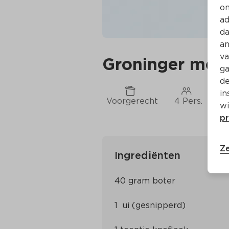
on
ad
da
an
va
Groninger mos
ga
de
in
Voorgerecht
4 Pers.
Ca
wi
pr
Ze
Ingrediënten