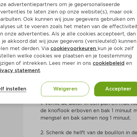
ze advertentiepartners om je gepersonaliseerde
vertenties te laten zien op onze website(s), maar ook
arbuiten. Ook kunnen wij jouw gegevens gebruiken om
alyses uit te voeren zoals het meten van de effectivitei
n onze advertenties. Als je alle cookies accepteert, dan
terdsoep
 je akkoord dat wij jouw gegevens (versleuteld) kunnen
len met derden. Via
cookievoorkeuren
kun je ook zelf
stellen welke cookies we plaatsen en je toestemming
. 20 Min
Europees
jzigen of intrekken. Lees meer in ons
cookiebeleid
en
ivacy statement
.
Bereidingswijze
lf instellen
Weigeren
Accepteer
1. Verhit de boter in een pan en fruit hie
de knoflook erboven en bak 1 minuut m
mengsel en bak samen nog 1 minuut.
2. Schenk de helft van de bouillon in 