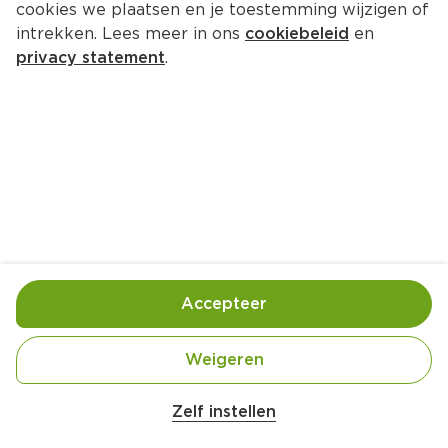
cookies we plaatsen en je toestemming wijzigen of
intrekken. Lees meer in ons
cookiebeleid
en
privacy statement
.
Hambroodjes met aspergesalade
Lunch
4 Pers.
Ca. 30 Min
Ingrediënten
Bereiding
Accepteer
Weigeren
Zelf instellen