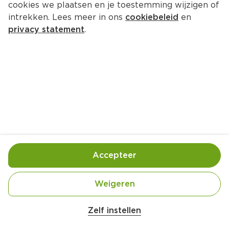
cookies we plaatsen en je toestemming wijzigen of
intrekken. Lees meer in ons
cookiebeleid
en
privacy statement
.
Hamburger met geroosterde 
aardappelpartjes en rauwkost
Hoofdgerecht
2 Pers.
Ca. 5 Min
Ingrediënten
Bereiding
Accepteer
Weigeren
Zelf instellen