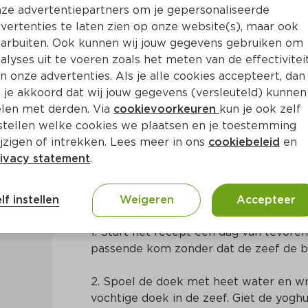
ze advertentiepartners om je gepersonaliseerde
vertenties te laten zien op onze website(s), maar ook
arbuiten. Ook kunnen wij jouw gegevens gebruiken om
alyses uit te voeren zoals het meten van de effectivitei
n onze advertenties. Als je alle cookies accepteert, dan
mandelmeringue
 je akkoord dat wij jouw gegevens (versleuteld) kunnen
len met derden. Via
cookievoorkeuren
kun je ook zelf
stellen welke cookies we plaatsen en je toestemming
15 Min
Nederlands
jzigen of intrekken. Lees meer in ons
cookiebeleid
en
ivacy statement
.
Bereidingswijze
lf instellen
Weigeren
Accepteer
1. Start het recept een dag van tevoren:
passende kom zonder dat de zeef de b
2. Spoel de doek met heet water en wri
vochtige doek in de zeef. Giet de yoghu