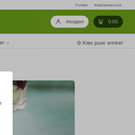
Folder
Klantenservice
0
0.00
Inloggen
er
Kies jouw winkel
Wijnshop
oodschappenlijstjes
r