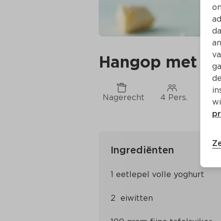
on
ad
da
an
va
Hangop met a
ga
de
in
Nagerecht
4 Pers.
Ca. 
wi
pr
Ze
Ingrediënten