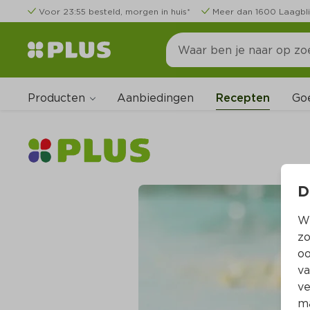
Voor 23:55 besteld, morgen in huis*
Meer dan 1600 Laagbli
Producten
Go
Aanbiedingen
Recepten
D
Wi
zo
oo
va
ve
ma