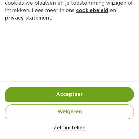
cookies we plaatsen en je toestemming wijzigen of
intrekken. Lees meer in ons
cookiebeleid
en
privacy statement
.
Hartige brunch bowl
Ontbijt
4 Pers.
Ca. 40 Min
Ingrediënten
Bereiding
Accepteer
Weigeren
Zelf instellen