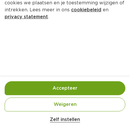
cookies we plaatsen en je toestemming wijzigen of
intrekken. Lees meer in ons
cookiebeleid
en
privacy statement
.
Hartige rijstsoep met paksoi en 
krokante knoflook
Hoofdgerecht
4 Pers.
Ca. 30 Min
Ingrediënten
Bereiding
Accepteer
Weigeren
Zelf instellen
1  verse gember (geschild, in dunne reepjes, ca. 3 