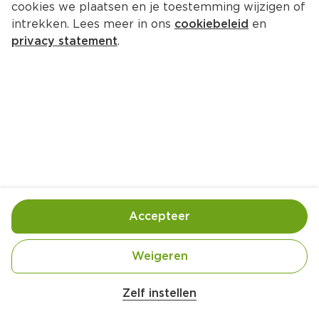
cookies we plaatsen en je toestemming wijzigen of
intrekken. Lees meer in ons
cookiebeleid
en
privacy statement
.
Hartige sandwichtaart
Lunch
8 Pers.
Ca. 40 Min
Ingrediënten
Bereiding
Accepteer
Weigeren
Zelf instellen