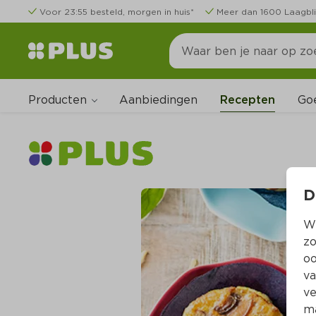
Voor 23:55 besteld, morgen in huis*
Meer dan 1600 Laagbli
Producten
Go
Aanbiedingen
Recepten
D
Wi
zo
oo
va
ve
ma