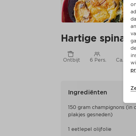
on
ad
da
an
va
Hartige spinaz
ga
de
in
Ontbijt
6 Pers.
Ca. 35 M
wi
pr
Ze
Ingrediënten
150 gram champignons (in d