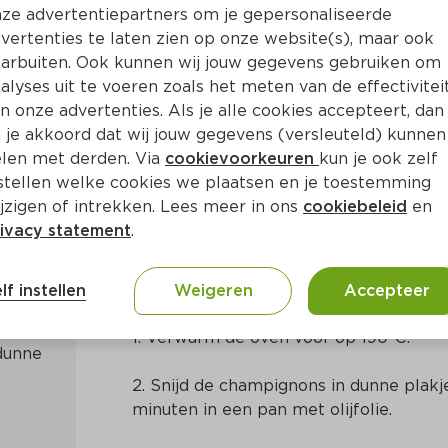
ze advertentiepartners om je gepersonaliseerde
vertenties te laten zien op onze website(s), maar ook
arbuiten. Ook kunnen wij jouw gegevens gebruiken om
alyses uit te voeren zoals het meten van de effectivitei
n onze advertenties. Als je alle cookies accepteert, dan
ie- en champignonmuffins
 je akkoord dat wij jouw gegevens (versleuteld) kunnen
len met derden. Via
cookievoorkeuren
kun je ook zelf
stellen welke cookies we plaatsen en je toestemming
in
Mediterraans
jzigen of intrekken. Lees meer in ons
cookiebeleid
en
ivacy statement
.
Bereidingswijze
lf instellen
Weigeren
Accepteer
1. Verwarm de oven voor op 190°C.
unne 
2. Snijd de champignons in dunne plakj
minuten in een pan met olijfolie.