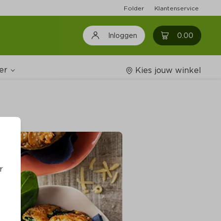
Folder
Klantenservice
0
0.00
Inloggen
er
Kies jouw winkel
Wijnshop
oodschappenlijstjes
r