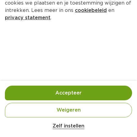
cookies we plaatsen en je toestemming wijzigen of
intrekken. Lees meer in ons
cookiebeleid
en
privacy statement
.
Hartige wentelteefjes
Ontbijt
4 Pers.
Ca. 15 Min
Ingrediënten
Bereiding
Accepteer
Weigeren
Zelf instellen