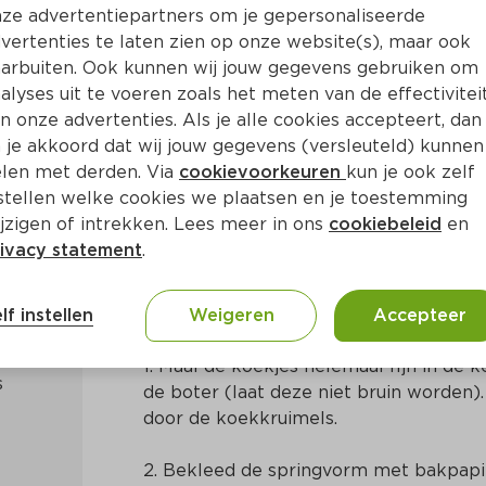
ze advertentiepartners om je gepersonaliseerde
vertenties te laten zien op onze website(s), maar ook
arbuiten. Ook kunnen wij jouw gegevens gebruiken om
alyses uit te voeren zoals het meten van de effectivitei
n onze advertenties. Als je alle cookies accepteert, dan
cake
 je akkoord dat wij jouw gegevens (versleuteld) kunnen
len met derden. Via
cookievoorkeuren
kun je ook zelf
stellen welke cookies we plaatsen en je toestemming
 50 Min
Amerikaans
jzigen of intrekken. Lees meer in ons
cookiebeleid
en
ivacy statement
.
Bereidingswijze
lf instellen
Weigeren
Accepteer
1. Maal de koekjes helemaal fijn in de 
de boter (laat deze niet bruin worden)
door de koekkruimels.
2. Bekleed de springvorm met bakpapie