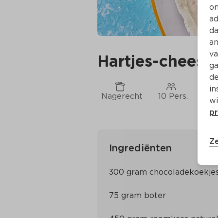
on
ad
da
an
va
Hartjes-cheese
ga
de
in
Nagerecht
10 Pers.
Ca.
wi
pr
Ze
Ingrediënten