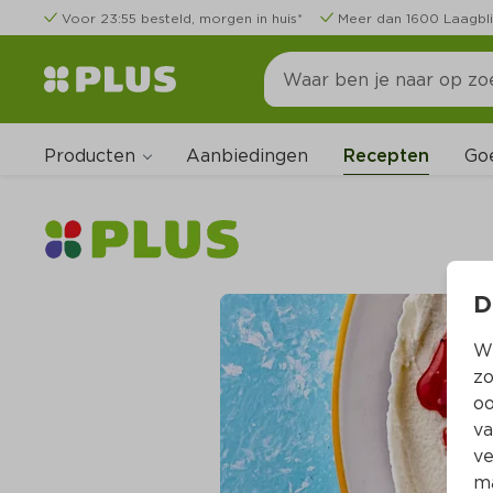
Voor 23:55 besteld, morgen in huis*
Meer dan 1600 Laagbli
Producten
Go
Aanbiedingen
Recepten
D
Wi
zo
oo
va
ve
ma