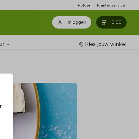
Folder
Klantenservice
0
0.00
Inloggen
er
Kies jouw winkel
Wijnshop
oodschappenlijstjes
r