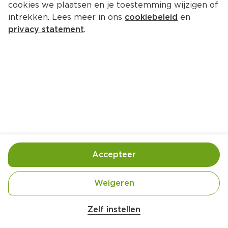
cookies we plaatsen en je toestemming wijzigen of
intrekken. Lees meer in ons
cookiebeleid
en
privacy statement
.
‘Hasselback' aardappels
Bijgerecht
4 Pers.
Ca. 15 Min
Ingrediënten
Bereiding
Accepteer
Weigeren
Belangrijke veiligheidswaarschuwing
Amogusti olijven gevuld met citroen blik 
Zelf instellen
200g