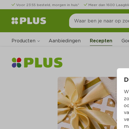
Voor 23:55 besteld, morgen in huis*
Meer dan 1600 Laagbli
Producten
Go
Aanbiedingen
Recepten
D
Wi
zo
oo
va
ve
ma