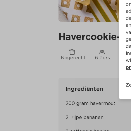
on
ad
da
an
va
Havercookie-le
ga
de
in
Nagerecht
6 Pers.
Ca. 
wi
pr
Ze
Ingrediënten