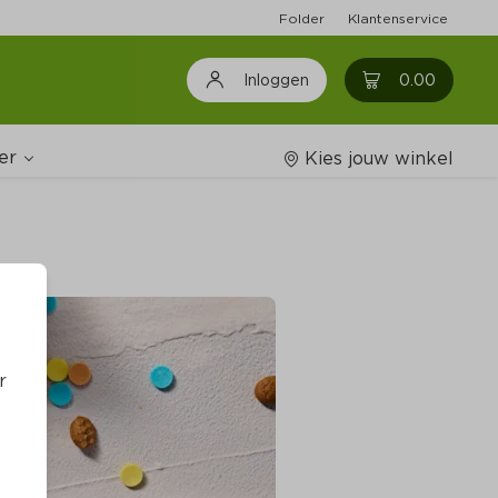
Folder
Klantenservice
0
0.00
Inloggen
er
Kies jouw winkel
Wijnshop
oodschappenlijstjes
r