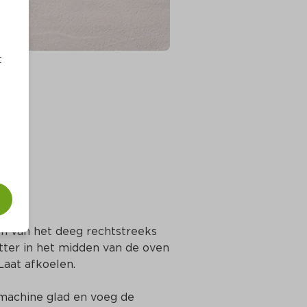
t
m van het deeg rechtstreeks 
tter in het midden van de oven 
Laat afkoelen.
machine glad en voeg de 