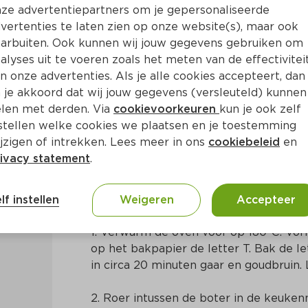
ze advertentiepartners om je gepersonaliseerde
vertenties te laten zien op onze website(s), maar ook
arbuiten. Ook kunnen wij jouw gegevens gebruiken om
alyses uit te voeren zoals het meten van de effectivitei
n onze advertenties. Als je alle cookies accepteert, dan
tter
 je akkoord dat wij jouw gegevens (versleuteld) kunnen
len met derden. Via
cookievoorkeuren
kun je ook zelf
stellen welke cookies we plaatsen en je toestemming
30 Min
Europees
jzigen of intrekken. Lees meer in ons
cookiebeleid
en
ivacy statement
.
Bereidingswijze
lf instellen
Weigeren
Accepteer
1. Verwarm de oven voor op 180ºC. Vor
op het bakpapier de letter T. Bak de le
in circa 20 minuten gaar en goudbruin. 
2. Roer intussen de boter in de keuken