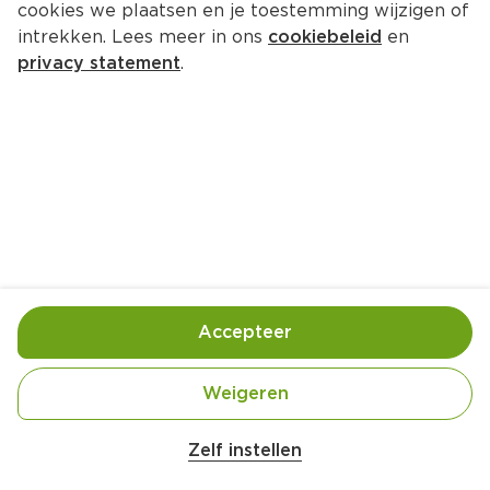
cookies we plaatsen en je toestemming wijzigen of
intrekken. Lees meer in ons
cookiebeleid
en
privacy statement
.
Havermout met appel en munt
Ontbijt
1 Pers.
Ca. 10 Min
Ingrediënten
Bereiding
Accepteer
Weigeren
Zelf instellen