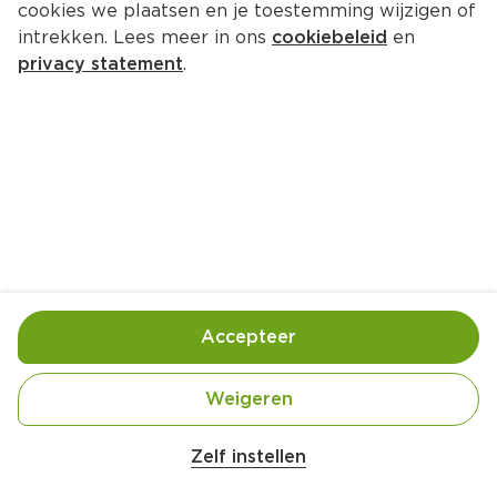
cookies we plaatsen en je toestemming wijzigen of
intrekken. Lees meer in ons
cookiebeleid
en
privacy statement
.
Heerlijke tiramisu
Nagerecht
6 Pers.
Ca. 30 Min
Ingrediënten
Bereiding
Accepteer
Weigeren
Zelf instellen