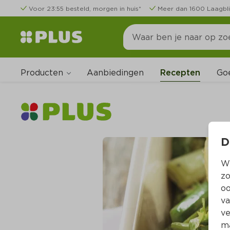
Voor 23:55 besteld, morgen in huis*
Meer dan 1600 Laagbli
Producten
Go
Aanbiedingen
Recepten
D
Wi
zo
oo
va
ve
ma