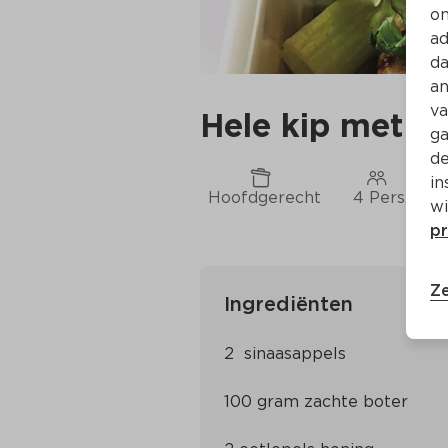
on
ad
da
an
va
Hele kip met si
ga
de
in
Hoofdgerecht
4 Pers.
C
wi
pr
Ze
Ingrediënten