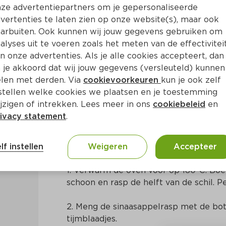
ze advertentiepartners om je gepersonaliseerde
vertenties te laten zien op onze website(s), maar ook
arbuiten. Ook kunnen wij jouw gegevens gebruiken om
alyses uit te voeren zoals het meten van de effectivitei
n onze advertenties. Als je alle cookies accepteert, dan
naasappel, honing en tijm
 je akkoord dat wij jouw gegevens (versleuteld) kunnen
len met derden. Via
cookievoorkeuren
kun je ook zelf
stellen welke cookies we plaatsen en je toestemming
a. 110 Min
Europees
jzigen of intrekken. Lees meer in ons
cookiebeleid
en
ivacy statement
.
Bereidingswijze
lf instellen
Weigeren
Accepteer
1. Verwarm de oven voor op 180°C. Boe
schoon en rasp de helft van de schil. Pe
2. Meng de sinaasappelrasp met de bote
tijmblaadjes.