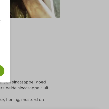
t
n een sinaasappel goed 
rs beide sinaasappels uit.
r, honing, mosterd en 