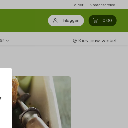
Folder
Klantenservice
0
0.00
Inloggen
er
Kies jouw winkel
Wijnshop
oodschappenlijstjes
r