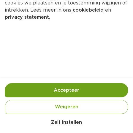
cookies we plaatsen en je toestemming wijzigen of
intrekken. Lees meer in ons
cookiebeleid
en
privacy statement
.
Het kerstboomeitje van Pieternel 
Suers
Ontbijt
1 Pers.
Ca. 10 Min
Ingrediënten
Bereiding
Accepteer
Weigeren
Zelf instellen