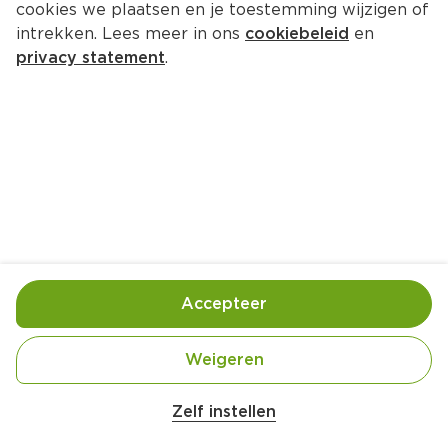
cookies we plaatsen en je toestemming wijzigen of
intrekken. Lees meer in ons
cookiebeleid
en
privacy statement
.
Hollands garnalentaartje met 
mango
Voorgerecht
4 Pers.
Ca. 20 Min
Ingrediënten
Bereiding
Accepteer
Weigeren
Zelf instellen