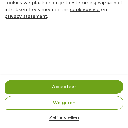
cookies we plaatsen en je toestemming wijzigen of
intrekken. Lees meer in ons
cookiebeleid
en
privacy statement
.
Hollandse erwtensoep
Hoofdgerecht
6 Pers.
Ca. 90 Min
Ingrediënten
Bereiding
Accepteer
Weigeren
Zelf instellen