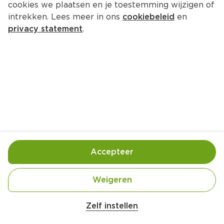
cookies we plaatsen en je toestemming wijzigen of
intrekken. Lees meer in ons
cookiebeleid
en
privacy statement
.
Homemade pistache-ijs met pure 
chocolade
Nagerecht
4 Pers.
Ca. 60 Min
Ingrediënten
Bereiding
Accepteer
Weigeren
Zelf instellen