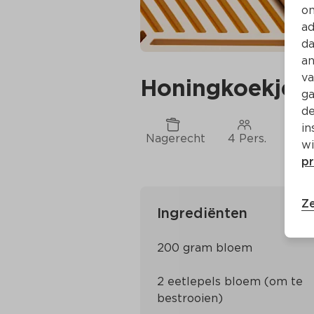
on
ad
da
an
va
Honingkoekjes
ga
de
in
Nagerecht
4 Pers.
Ca. 
wi
pr
Ze
Ingrediënten
2 eetlepels bloem (om te 