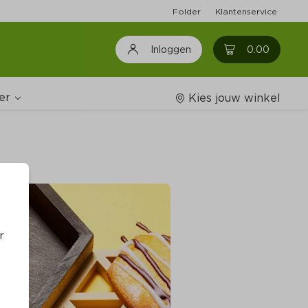
Folder
Klantenservice
0
0.00
Inloggen
er
Kies jouw winkel
Wijnshop
oodschappenlijstjes
r