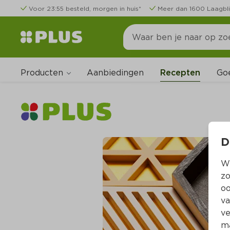
Voor 23:55 besteld, morgen in huis*
Meer dan 1600 Laagbli
Producten
Go
Aanbiedingen
Recepten
D
Wi
zo
oo
va
ve
ma