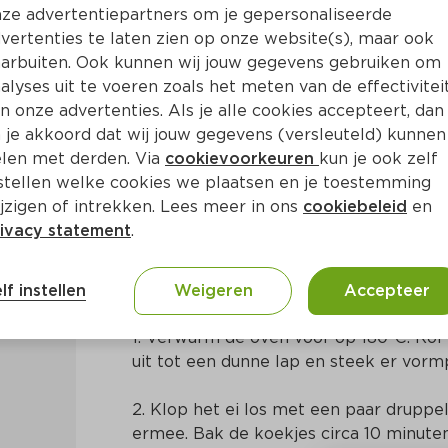
ze advertentiepartners om je gepersonaliseerde
vertenties te laten zien op onze website(s), maar ook
arbuiten. Ook kunnen wij jouw gegevens gebruiken om
alyses uit te voeren zoals het meten van de effectivitei
n onze advertenties. Als je alle cookies accepteert, dan
 je akkoord dat wij jouw gegevens (versleuteld) kunnen
len met derden. Via
cookievoorkeuren
kun je ook zelf
stellen welke cookies we plaatsen en je toestemming
20 Min
Europees
jzigen of intrekken. Lees meer in ons
cookiebeleid
en
ivacy statement
.
Bereidingswijze
lf instellen
Weigeren
Accepteer
1. Verwarm de oven voor op 180ºC. Rol 
uit tot een dunne lap en steek er vormp
2. Klop het ei los met een paar druppel
ermee. Bak de koekjes circa 10 minuten