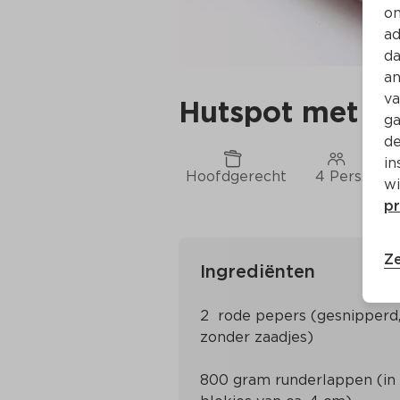
on
ad
da
an
va
Hutspot met pi
ga
de
in
Hoofdgerecht
4 Pers.
wi
pr
Ze
Ingrediënten
2  rode pepers (gesnipperd,
800 gram runderlappen (in 