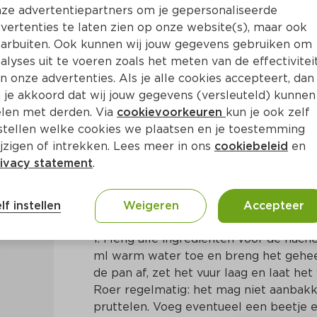
ze advertentiepartners om je gepersonaliseerde
vertenties te laten zien op onze website(s), maar ook
arbuiten. Ook kunnen wij jouw gegevens gebruiken om
alyses uit te voeren zoals het meten van de effectivitei
n onze advertenties. Als je alle cookies accepteert, dan
ttige hachee
 je akkoord dat wij jouw gegevens (versleuteld) kunnen
len met derden. Via
cookievoorkeuren
kun je ook zelf
stellen welke cookies we plaatsen en je toestemming
Ca. 45 Min
Nederlands
jzigen of intrekken. Lees meer in ons
cookiebeleid
en
ivacy statement
.
Bereidingswijze
lf instellen
Weigeren
Accepteer
1. Meng alle ingrediënten voor de hach
 
ml warm water toe en breng het geheel
de pan af, zet het vuur laag en laat het 
Roer regelmatig: het mag niet aanbakke
pruttelen. Voeg eventueel een beetje ex