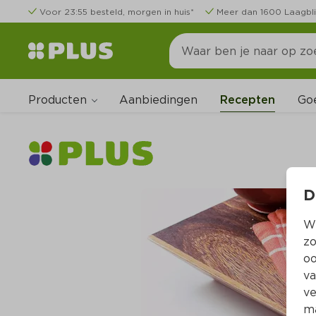
Voor 23:55 besteld, morgen in huis*
Meer dan 1600 Laagbli
Producten
Go
Aanbiedingen
Recepten
D
Wi
zo
oo
va
ve
ma