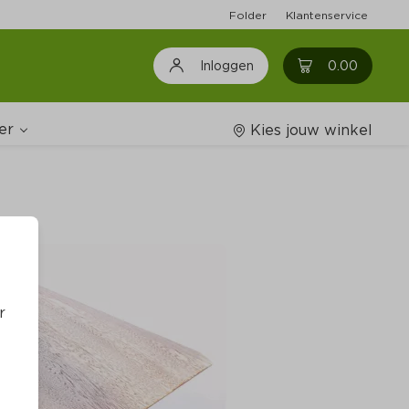
Folder
Klantenservice
0
0.00
Inloggen
er
Kies jouw winkel
Wijnshop
oodschappenlijstjes
r