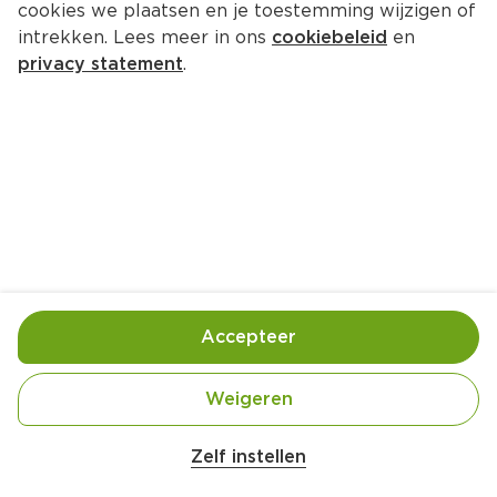
cookies we plaatsen en je toestemming wijzigen of
intrekken. Lees meer in ons
cookiebeleid
en
privacy statement
.
Iced orange cappuccino
Ontbijt
2 Pers.
Ca. 15 Min
Ingrediënten
Bereiding
Accepteer
Weigeren
Zelf instellen