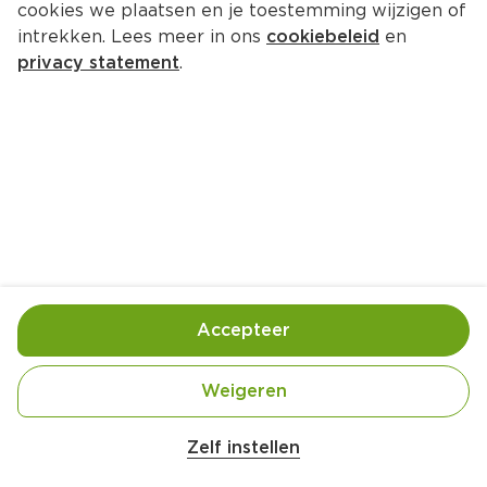
cookies we plaatsen en je toestemming wijzigen of
intrekken. Lees meer in ons
cookiebeleid
en
privacy statement
.
IJsbonbons
Nagerecht
8 Pers.
Ca. 15 Min
Ingrediënten
Bereiding
Accepteer
Weigeren
10 eetlepels chocoladehagelslag puur
Zelf instellen
Kies producten