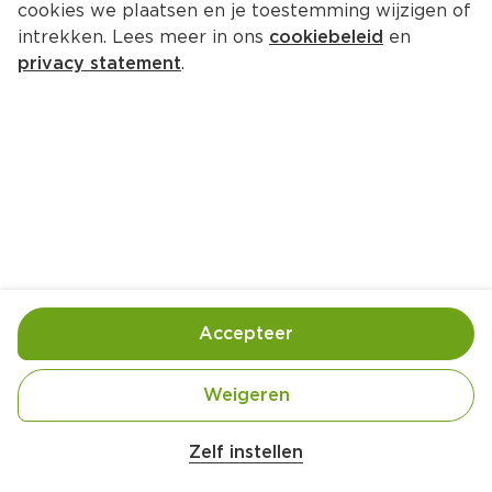
cookies we plaatsen en je toestemming wijzigen of
intrekken. Lees meer in ons
cookiebeleid
en
privacy statement
.
IJswafel met frambozensaus
Nagerecht
4 Pers.
Ca. 20 Min
Ingrediënten
Bereiding
Accepteer
Weigeren
Zelf instellen