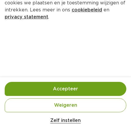
cookies we plaatsen en je toestemming wijzigen of
intrekken. Lees meer in ons
cookiebeleid
en
privacy statement
.
In jasmijnthee gepocheerde 
tilapia
Hoofdgerecht
4 Pers.
Ca. 40 Min
Ingrediënten
Bereiding
Accepteer
Weigeren
Zelf instellen