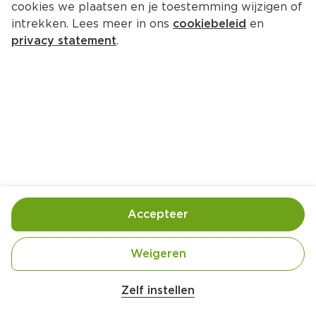
cookies we plaatsen en je toestemming wijzigen of
intrekken. Lees meer in ons
cookiebeleid
en
privacy statement
.
Indiase lamscurry
Hoofdgerecht
4 Pers.
Ca. 30 Min
Ingrediënten
Bereiding
Accepteer
Weigeren
Zelf instellen