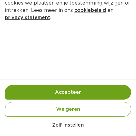
cookies we plaatsen en je toestemming wijzigen of
intrekken. Lees meer in ons
cookiebeleid
en
privacy statement
.
Indiase ‘tosti'
Hoofdgerecht
4 Pers.
Ca. 40 Min
Ingrediënten
Bereiding
Accepteer
Weigeren
Zelf instellen