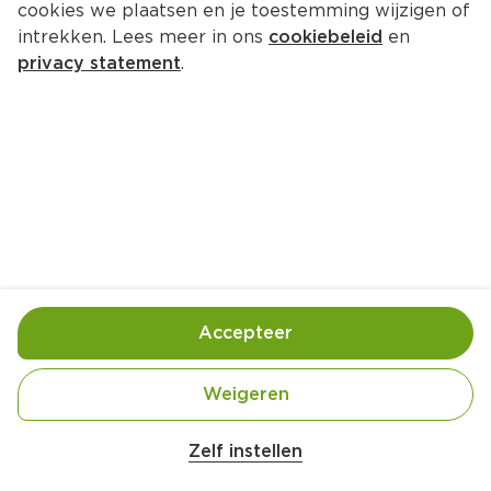
cookies we plaatsen en je toestemming wijzigen of
intrekken. Lees meer in ons
cookiebeleid
en
privacy statement
.
Italiaanse kipburger met 
focaccia
Hoofdgerecht
4 Pers.
Ca. 25 Min
Ingrediënten
Bereiding
Accepteer
Weigeren
Zelf instellen