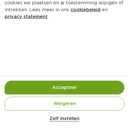
cookies we plaatsen en je toestemming wijzigen of
intrekken. Lees meer in ons
cookiebeleid
en
privacy statement
.
Jachtschotel met appel
Hoofdgerecht
4 Pers.
Ca. 35 Min
Ingrediënten
Bereiding
Accepteer
Weigeren
Zelf instellen