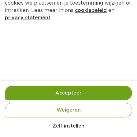
cookies we plaatsen en je toestemming wijzigen of
intrekken. Lees meer in ons
cookiebeleid
en
privacy statement
.
Jam van physalis bessen
Ontbijt
1 Pers.
Ca. 30 Min
Ingrediënten
Bereiding
Accepteer
Weigeren
Zelf instellen