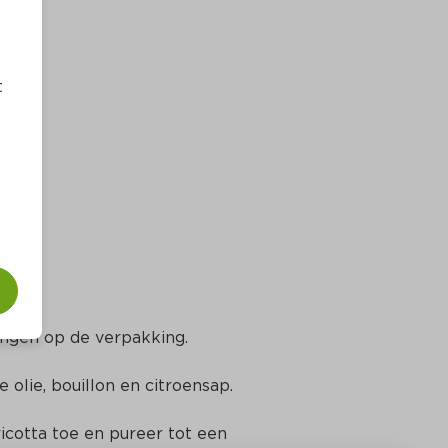
t
zingen op de verpakking.
olie, bouillon en citroensap.
icotta toe en pureer tot een 