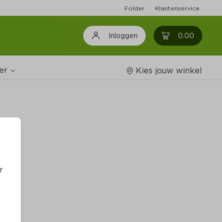
Folder
Klantenservice
0
0.00
Inloggen
er
Kies jouw winkel
Wijnshop
oodschappenlijstjes
r