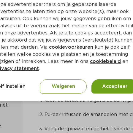
ze advertentiepartners om je gepersonaliseerde
vertenties te laten zien op onze website(s), maar ook
arbuiten. Ook kunnen wij jouw gegevens gebruiken om
alyses uit te voeren zoals het meten van de effectivitei
n onze advertenties. Als je alle cookies accepteert, dan
met spinazie en amandel
 je akkoord dat wij jouw gegevens (versleuteld) kunnen
len met derden. Via
cookievoorkeuren
kun je ook zelf
stellen welke cookies we plaatsen en je toestemming
Ca. 20 Min
Europees
jzigen of intrekken. Lees meer in ons
cookiebeleid
en
ivacy statement
.
Bereidingswijze
lf instellen
Weigeren
Accepteer
1. Kook de tortellini volgens de aanwij
met 
2. Pureer intussen de amandelen met de 
3. Voeg de spinazie en de helft van de r