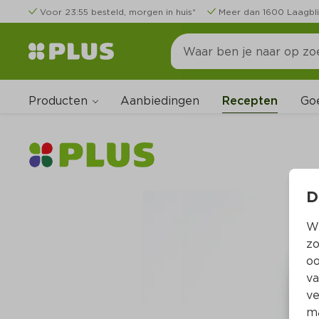
Voor 23:55 besteld, morgen in huis*
Meer dan 1600 Laagbli
Producten
Go
Aanbiedingen
Recepten
D
Wi
zo
oo
va
ve
ma