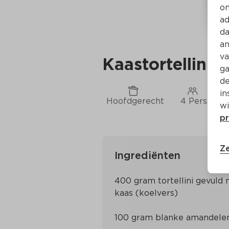
on
ad
da
an
va
Kaastortellini 
ga
de
in
Hoofdgerecht
4 Pers.
wi
pr
Ze
Ingrediënten
400 gram tortellini gevuld 