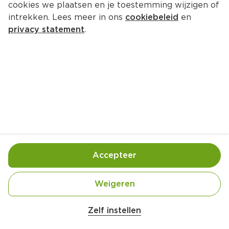
cookies we plaatsen en je toestemming wijzigen of
intrekken. Lees meer in ons
cookiebeleid
en
privacy statement
.
Kabeljauw 'en papillotte'
Hoofdgerecht
4 Pers.
Ca. 10 Min
Ingrediënten
Bereiding
Accepteer
Weigeren
Zelf instellen