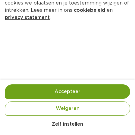
cookies we plaatsen en je toestemming wijzigen of
intrekken. Lees meer in ons
cookiebeleid
en
privacy statement
.
Kabeljauw met pistachekorst
Hoofdgerecht
4 Pers.
Ca. 40 Min
Ingrediënten
Bereiding
Accepteer
Weigeren
100 gram pistachenotenmix (plus 1 el voor 
Zelf instellen