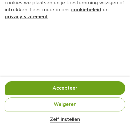
cookies we plaatsen en je toestemming wijzigen of
intrekken. Lees meer in ons
cookiebeleid
en
privacy statement
.
Kabeljauwpakketje met groene 
asperges en citroenboter
Hoofdgerecht
4 Pers.
Ca. 15 Min
Ingrediënten
Bereiding
Accepteer
Weigeren
Zelf instellen