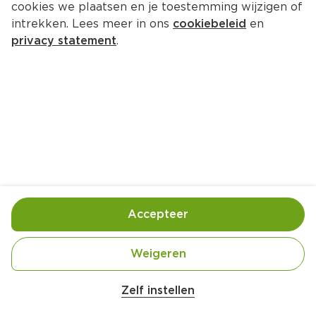
cookies we plaatsen en je toestemming wijzigen of
intrekken. Lees meer in ons
cookiebeleid
en
privacy statement
.
Kalfsstoofpotje met sjalotjes, 
courgette en grove mosterd
Hoofdgerecht
4 Pers.
Ca. 30 Min
Ingrediënten
Bereiding
Accepteer
Weigeren
Zelf instellen