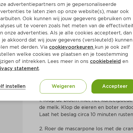
ze advertentiepartners om je gepersonaliseerde
vertenties te laten zien op onze website(s), maar ook
arbuiten. Ook kunnen wij jouw gegevens gebruiken om
alyses uit te voeren zoals het meten van de effectivitei
n onze advertenties. Als je alle cookies accepteert, dan
 met cranberrymascarpone
 je akkoord dat wij jouw gegevens (versleuteld) kunnen
len met derden. Via
cookievoorkeuren
kun je ook zelf
stellen welke cookies we plaatsen en je toestemming
in
Nederlands
jzigen of intrekken. Lees meer in ons
cookiebeleid
en
ivacy statement
.
Bereidingswijze
lf instellen
Weigeren
Accepteer
1. Klop de bloem met het kaneelpoeder 
de melk. Klop de eieren en boter erdoor
Laat het beslag circa 10 minuten rusten
2. Roer de mascarpone los met de cra