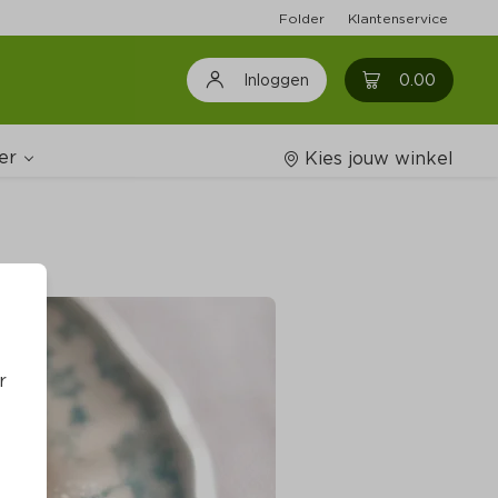
Folder
Klantenservice
0
0.00
Inloggen
er
Kies jouw winkel
Wijnshop
oodschappenlijstjes
r