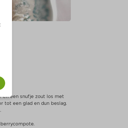
t
en een snufje zout los met 
 tot een glad en dun beslag. 
.
nberrycompote.