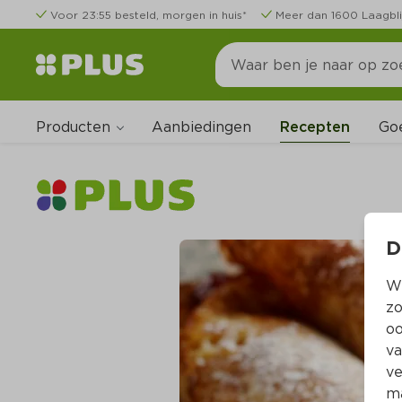
Voor 23:55 besteld, morgen in huis*
Meer dan 1600 Laagbli
Producten
Go
Aanbiedingen
Recepten
D
Wi
zo
oo
va
ve
ma