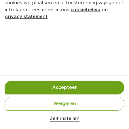
cookies we plaatsen en je toestemming wijzigen of
intrekken. Lees meer in ons
cookiebeleid
en
privacy statement
.
Kark b'tamar wa jowz
Bakken
4 Pers.
Ca. 20 Min
Ingrediënten
Bereiding
Accepteer
Weigeren
Zelf instellen