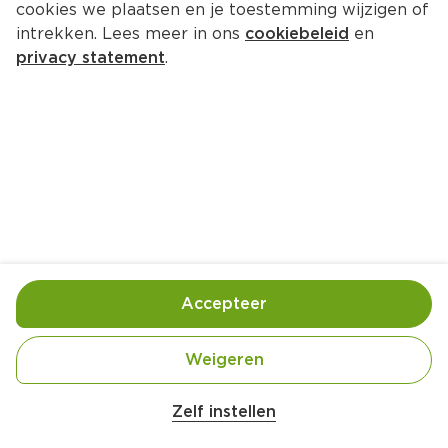
cookies we plaatsen en je toestemming wijzigen of
intrekken. Lees meer in ons
cookiebeleid
en
privacy statement
.
Kerstbroodtosti met appeltjes en 
kaneel
Ontbijt
1 Pers.
Ca. 7 Min
Ingrediënten
Bereiding
Accepteer
Weigeren
Belangrijke veiligheidswaarschuwing
Amogusti olijven gevuld met citroen blik 
Zelf instellen
200g