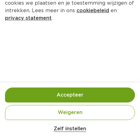
cookies we plaatsen en je toestemming wijzigen of
intrekken. Lees meer in ons
cookiebeleid
en
privacy statement
.
Kerststolletjes
Ontbijt
4 Pers.
Ca. 60 Min
Ingrediënten
Bereiding
Accepteer
Weigeren
Zelf instellen