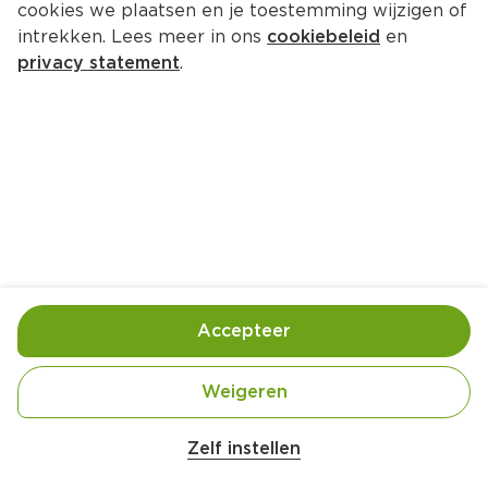
cookies we plaatsen en je toestemming wijzigen of
intrekken. Lees meer in ons
cookiebeleid
en
privacy statement
.
Kip in barbecuesaus
Hoofdgerecht
4 Pers.
Ca. 40 Min
Ingrediënten
Bereiding
Accepteer
Weigeren
Zelf instellen