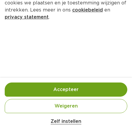
cookies we plaatsen en je toestemming wijzigen of
intrekken. Lees meer in ons
cookiebeleid
en
privacy statement
.
Kip in romige mosterdsaus
Hoofdgerecht
4 Pers.
Ca. 30 Min
Ingrediënten
Bereiding
Accepteer
Weigeren
Zelf instellen