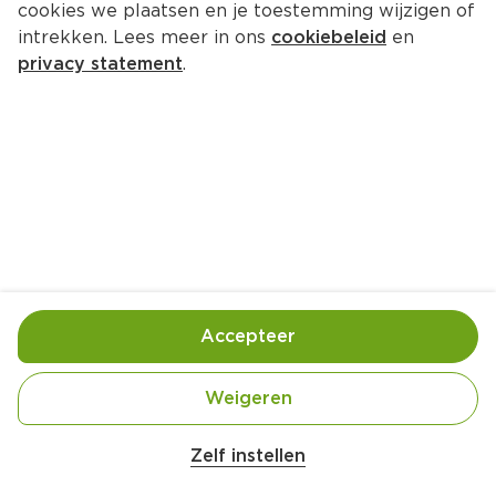
cookies we plaatsen en je toestemming wijzigen of
intrekken. Lees meer in ons
cookiebeleid
en
privacy statement
.
Kip met olijven, kappertjes en 
pruimen
Hoofdgerecht
4 Pers.
Ca. 40 Min
Ingrediënten
Bereiding
Accepteer
Weigeren
Zelf instellen