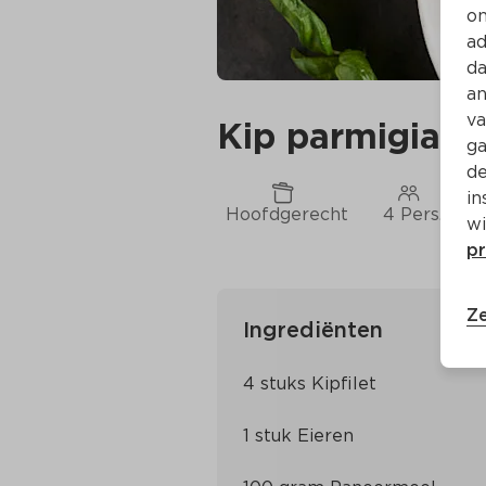
on
ad
da
an
va
Kip parmigiana
ga
de
in
Hoofdgerecht
4 Pers.
wi
pr
Ze
Ingrediënten
4 stuks Kipfilet
1 stuk Eieren