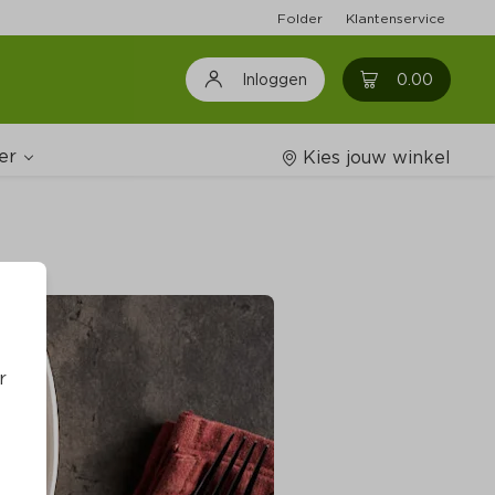
Folder
Klantenservice
0
0.00
Inloggen
er
Kies jouw winkel
Wijnshop
oodschappenlijstjes
r