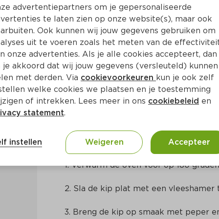
ze advertentiepartners om je gepersonaliseerde
vertenties te laten zien op onze website(s), maar ook
arbuiten. Ook kunnen wij jouw gegevens gebruiken om
alyses uit te voeren zoals het meten van de effectivitei
n onze advertenties. Als je alle cookies accepteert, dan
 je akkoord dat wij jouw gegevens (versleuteld) kunnen
len met derden. Via
cookievoorkeuren
kun je ook zelf
stellen welke cookies we plaatsen en je toestemming
Ca. 45 Min
Italiaans
10.75 Voor 4 Pers.
jzigen of intrekken. Lees meer in ons
cookiebeleid
en
ivacy statement
.
Bereidingswijze
lf instellen
Weigeren
Accepteer
1. Verwarm de oven voor op 180 graden
2. Sla de kip plat met een vleeshamer t
3. Breng de kip op smaak met peper en 