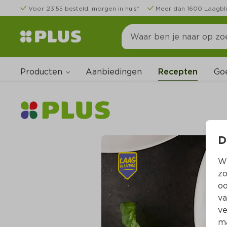
Voor 23:55 besteld, morgen in huis*
Meer dan 1600 Laagbli
Producten
Go
Aanbiedingen
Recepten
D
Wi
zo
oo
va
ve
ma